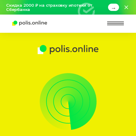
Скидка 2000 ₽ на страховку ипотеки от
→
Сбербанка
Найт