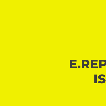
E.REP
I