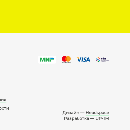
ние
ости
Дизайн —
Headspace
Разработка —
UP-IM