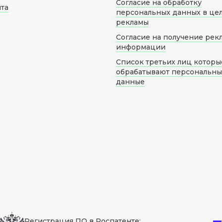
Согласие на обработку
йта
персональных данных в це
рекламы
Согласие на получение рек
информации
Список третьих лиц которы
обрабатывают персональн
данные
Регистрация ПО в Роспатенте: