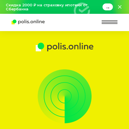
Скидка 2000 ₽ на страховку ипотеки от
→
Сбербанка
Найт