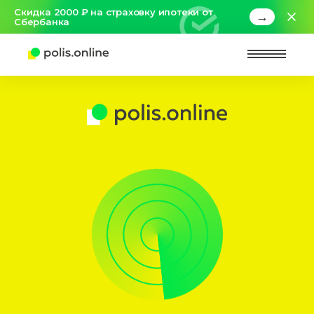
Скидка 2000 ₽ на страховку ипотеки от
→
Сбербанка
Найт