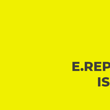
E.REP
I