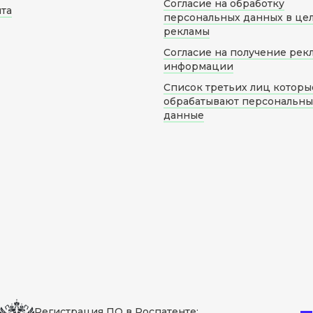
Согласие на обработку
йта
персональных данных в це
рекламы
Согласие на получение рек
информации
Список третьих лиц которы
обрабатывают персональн
данные
Регистрация ПО в Роспатенте: