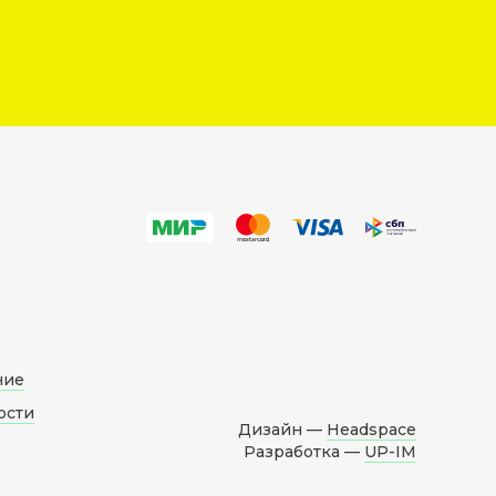
ние
ости
Дизайн —
Headspace
Разработка —
UP-IM