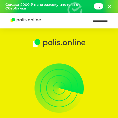
Скидка 2000 ₽ на страховку ипотеки от
→
Сбербанка
Найт