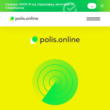
Скидка 2000 ₽ на страховку ипотеки от
→
Сбербанка
Найт