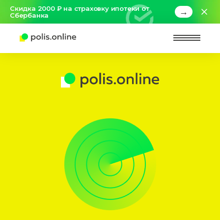
Скидка 2000 ₽ на страховку ипотеки от
→
Сбербанка
Найт