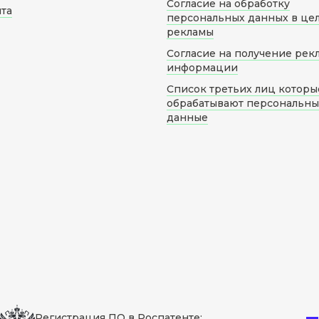
Согласие на обработку
йта
персональных данных в це
рекламы
Согласие на получение рек
информации
Список третьих лиц которы
обрабатывают персональн
данные
Регистрация ПО в Роспатенте: