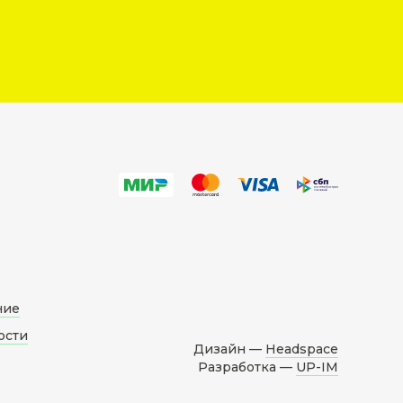
ние
ости
Дизайн —
Headspace
Разработка —
UP-IM