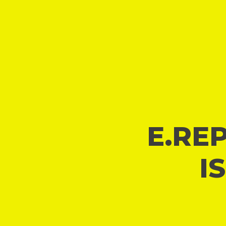
E.REP
I