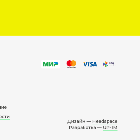
ние
ости
Дизайн —
Headspace
Разработка —
UP-IM