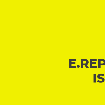
E.REP
I