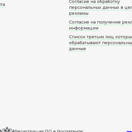
Согласие на обработку
йта
персональных данных в це
рекламы
Согласие на получение рек
информации
Список третьих лиц которы
обрабатывают персональн
данные
Регистрация ПО в Роспатенте: