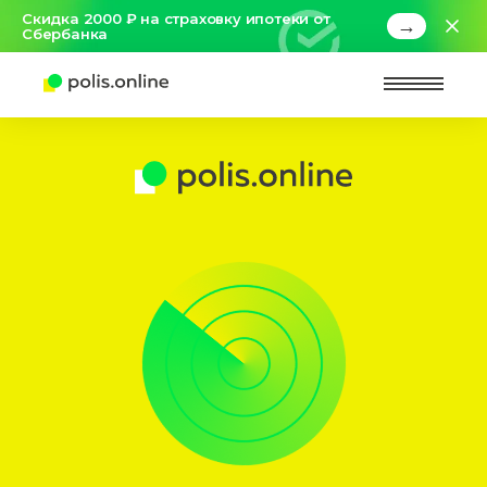
Скидка 2000 ₽ на страховку ипотеки от
→
Сбербанка
Найт