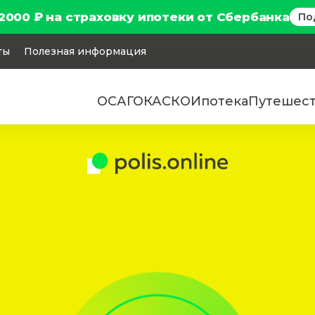
2000 ₽ на страховку ипотеки от Сбербанка
По
ты
Полезная информация
ОСАГО
КАСКО
Ипотека
Путешес