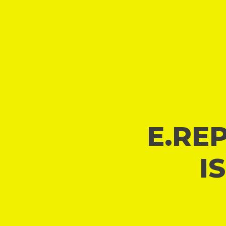
E.REP
I