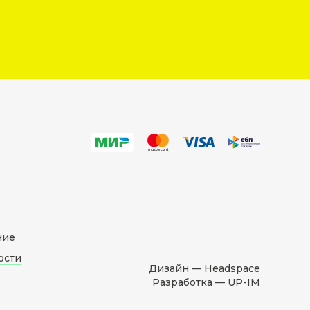
ние
ости
Дизайн —
Headspace
Разработка —
UP-IM