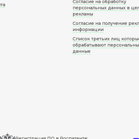
Согласие на обработку
йта
персональных данных в це
рекламы
Согласие на получение рек
информации
Список третьих лиц которы
обрабатывают персональн
данные
Регистрация ПО в Роспатенте: