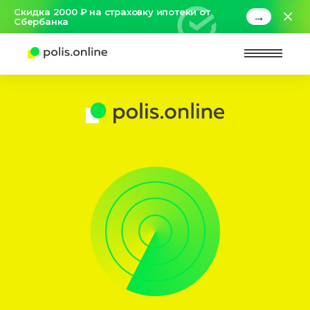
Скидка 2000 ₽ на страховку ипотеки от
→
Сбербанка
Найт