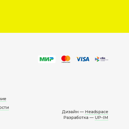
ние
ости
Дизайн —
Headspace
Разработка —
UP-IM