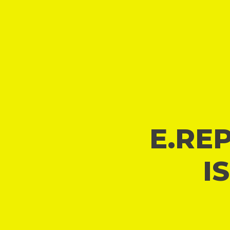
E.REP
I