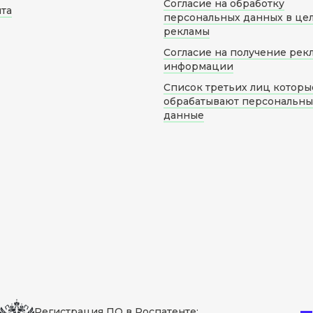
Согласие на обработку
йта
персональных данных в це
рекламы
Согласие на получение рек
информации
Список третьих лиц которы
обрабатывают персональн
данные
Регистрация ПО в Роспатенте: