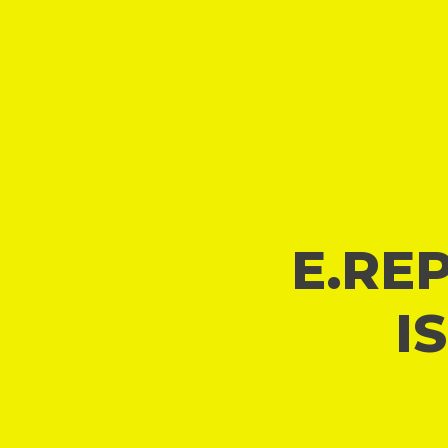
E.REP
I