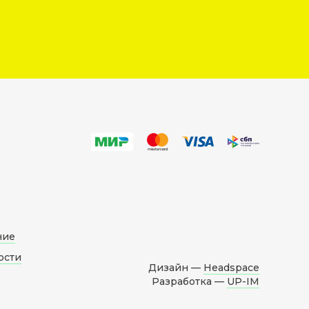
ние
ости
Дизайн —
Headspace
Разработка —
UP-IM