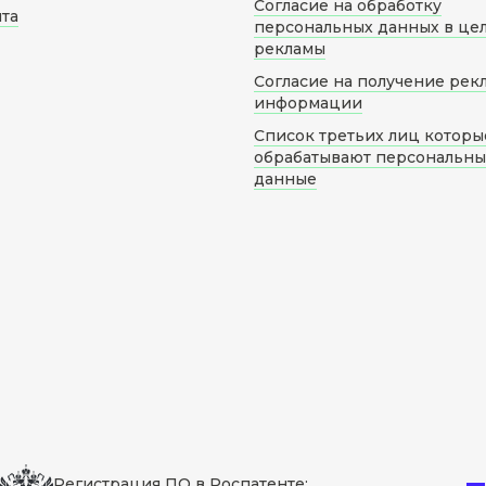
Согласие на обработку
йта
персональных данных в це
рекламы
Согласие на получение рек
информации
Список третьих лиц которы
обрабатывают персональн
данные
Регистрация ПО в Роспатенте: