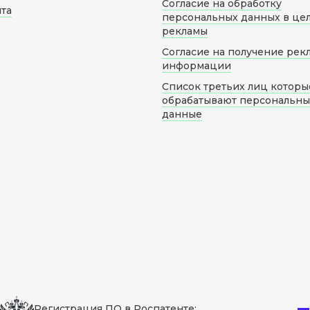
Согласие на обработку
йта
персональных данных в це
рекламы
Согласие на получение рек
информации
Список третьих лиц которы
обрабатывают персональн
данные
Регистрация ПО в Роспатенте: