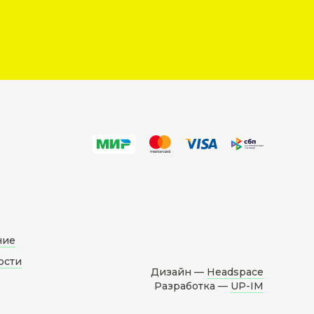
ние
ости
Дизайн —
Headspace
Разработка —
UP-IM