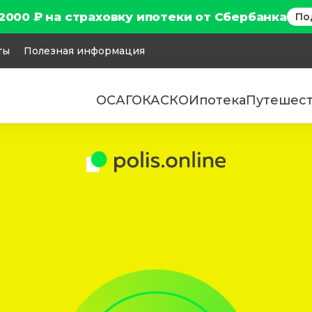
2000 ₽ на страховку ипотеки от Сбербанка
По
ты
Полезная информация
ОСАГО
КАСКО
Ипотека
Путешес