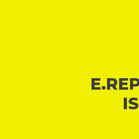
E.REP
I