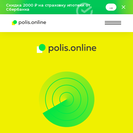
Скидка 2000 ₽ на страховку ипотеки от
→
Сбербанка
Найт