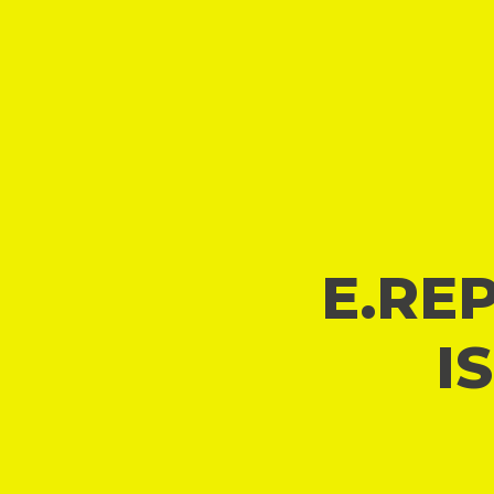
E.REP
I