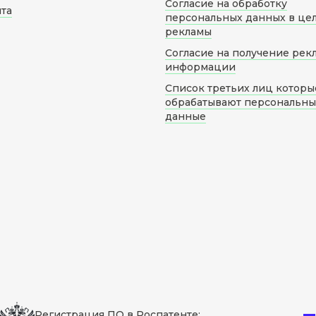
Согласие на обработку
йта
персональных данных в це
рекламы
Согласие на получение рек
информации
Список третьих лиц которы
обрабатывают персональн
данные
Регистрация ПО в Роспатенте: