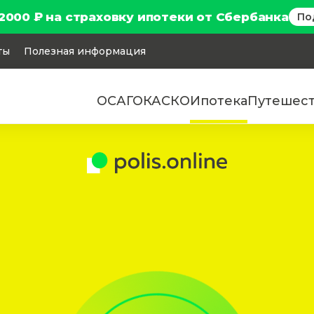
2000 ₽ на страховку ипотеки от Сбербанка
По
ты
Полезная информация
ОСАГО
КАСКО
Ипотека
Путешес