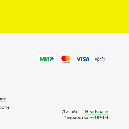
ние
ости
Дизайн —
Headspace
Разработка —
UP-IM