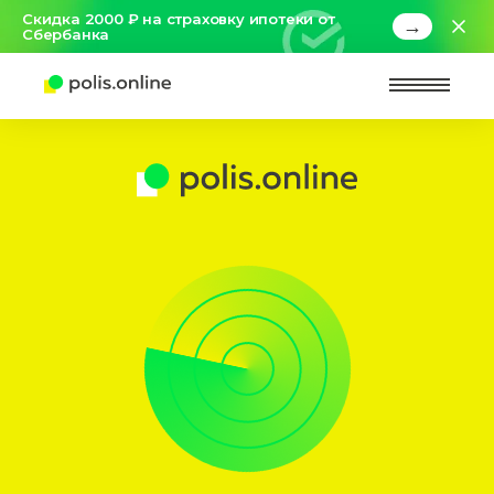
Скидка 2000 ₽ на страховку ипотеки от
→
Сбербанка
Найт