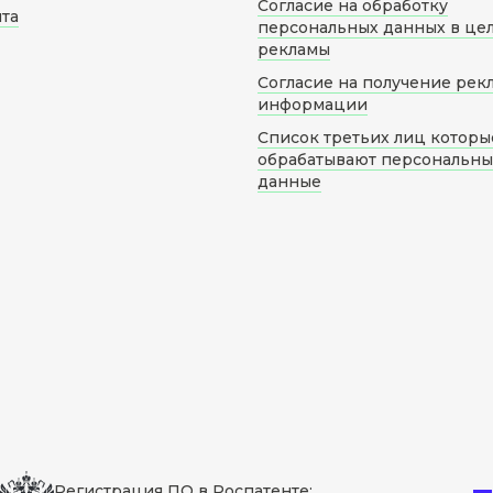
Согласие на обработку
йта
персональных данных в це
рекламы
Согласие на получение рек
информации
Список третьих лиц которы
обрабатывают персональн
данные
Регистрация ПО в Роспатенте: