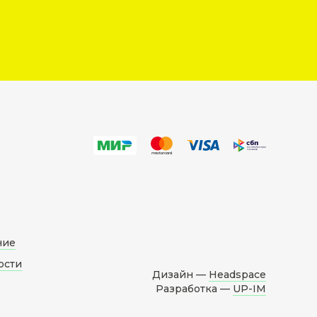
ние
ости
Дизайн —
Headspace
Разработка —
UP-IM