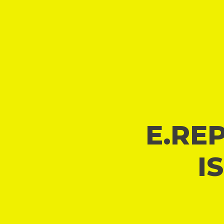
E.REP
I