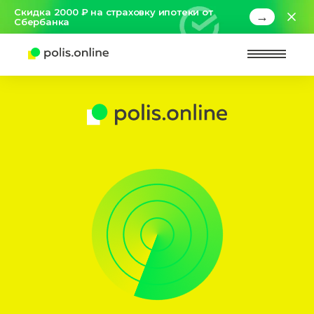
Скидка 2000 ₽ на страховку ипотеки от
→
Сбербанка
Найт