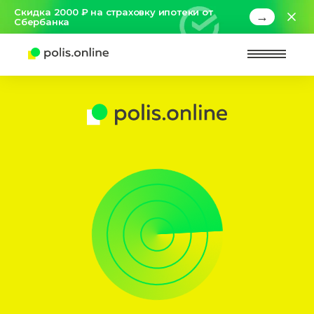
Скидка 2000 ₽ на страховку ипотеки от
→
Сбербанка
Найт