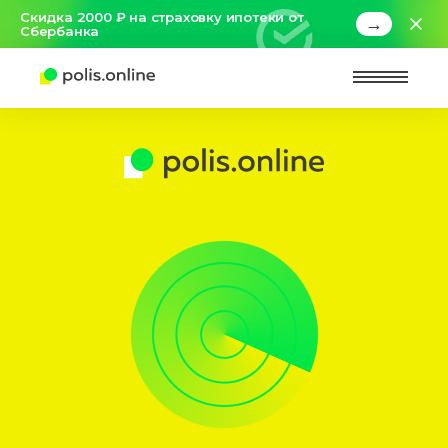
Скидка 2000 ₽ на страховку ипотеки от
→
Сбербанка
Найт