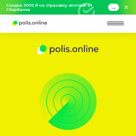
Скидка 2000 ₽ на страховку ипотеки от
→
Сбербанка
Найт