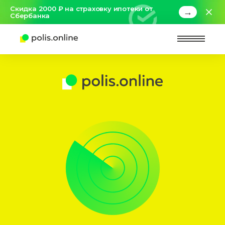
Скидка 2000 ₽ на страховку ипотеки от
→
Сбербанка
Найт