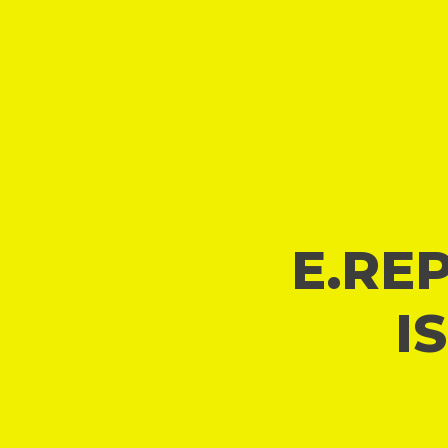
E.REP
I