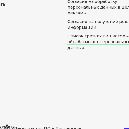
Согласие на обработку
йта
персональных данных в це
рекламы
Согласие на получение рек
информации
Список третьих лиц которы
обрабатывают персональн
данные
Регистрация ПО в Роспатенте: