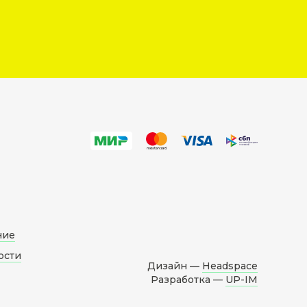
ние
ости
Дизайн —
Headspace
Разработка —
UP-IM