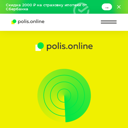
Скидка 2000 ₽ на страховку ипотеки от
→
Сбербанка
Найт