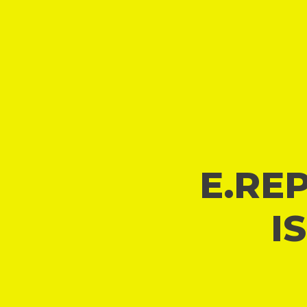
E.REP
I