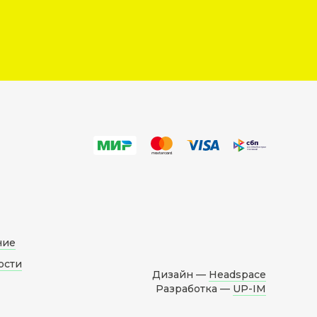
ние
ости
Дизайн —
Headspace
Разработка —
UP-IM