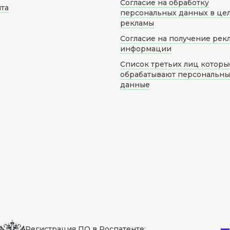
Согласие на обработку
йта
персональных данных в це
рекламы
Согласие на получение рек
информации
Список третьих лиц которы
обрабатывают персональн
данные
Регистрация ПО в Роспатенте: