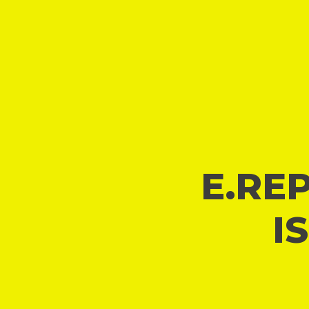
E.REP
I