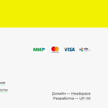
ние
ости
Дизайн —
Headspace
Разработка —
UP-IM