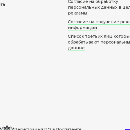
Согласие на обработку
йта
персональных данных в це
рекламы
Согласие на получение рек
информации
Список третьих лиц которы
обрабатывают персональн
данные
Регистрация ПО в Роспатенте: