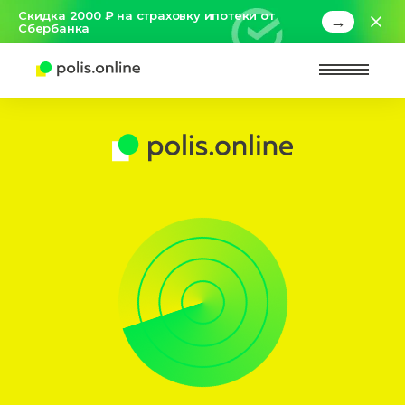
Скидка 2000 ₽ на страховку ипотеки от
→
Сбербанка
Найт