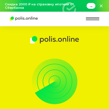
Скидка 2000 ₽ на страховку ипотеки от
→
Сбербанка
Найт