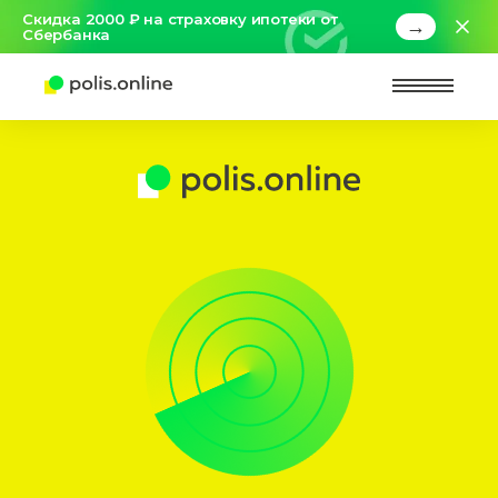
Скидка 2000 ₽ на страховку ипотеки от
→
Сбербанка
Найт