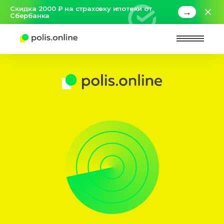
Скидка 2000 ₽ на страховку ипотеки от
→
Сбербанка
Найт