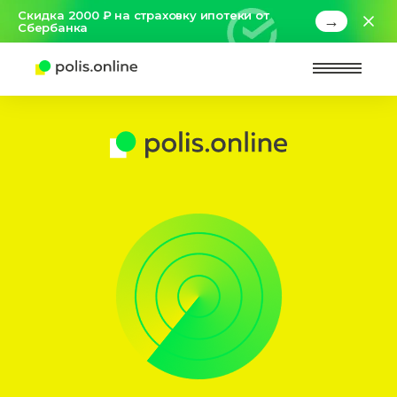
Скидка 2000 ₽ на страховку ипотеки от
→
Сбербанка
Найт