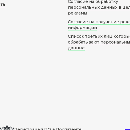
Согласие на обработку
йта
персональных данных в це
рекламы
Согласие на получение рек
информации
Список третьих лиц которы
обрабатывают персональн
данные
Регистрация ПО в Роспатенте: