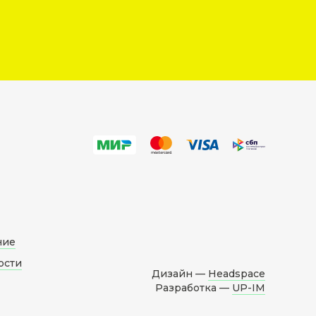
ние
ости
Дизайн —
Headspace
Разработка —
UP-IM