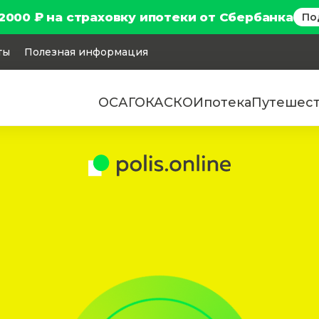
2000 ₽ на страховку ипотеки от Сбербанка
По
ты
Полезная информация
ОСАГО
КАСКО
Ипотека
Путешес