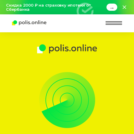
Скидка 2000 ₽ на страховку ипотеки от
→
Сбербанка
Найт