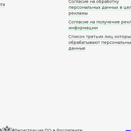
Согласие на обработку
йта
персональных данных в це
рекламы
Согласие на получение рек
информации
Список третьих лиц которы
обрабатывают персональн
данные
Регистрация ПО в Роспатенте: