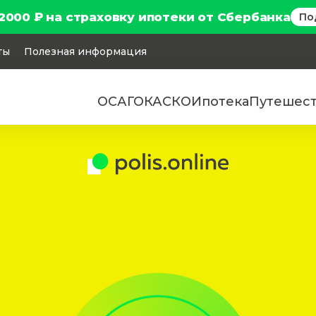
2000 ₽ на страховку ипотеки от Сбербанка
По
ты
Полезная информация
ОСАГО
КАСКО
Ипотека
Путешес