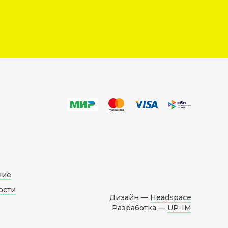
ние
ости
Дизайн —
Headspace
Разработка —
UP-IM