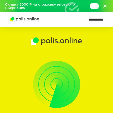
Скидка 2000 ₽ на страховку ипотеки от
→
Сбербанка
Найт