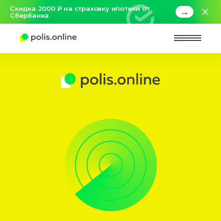
Скидка 2000 ₽ на страховку ипотеки от
→
Сбербанка
Найт