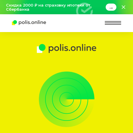
Скидка 2000 ₽ на страховку ипотеки от
→
Сбербанка
Найт