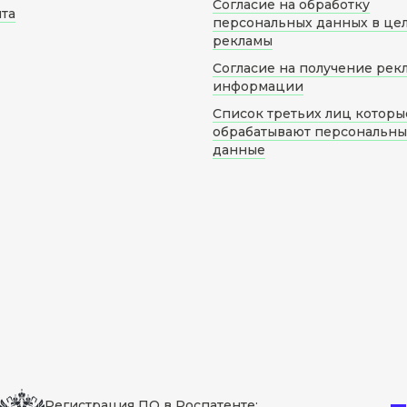
Согласие на обработку
йта
персональных данных в це
рекламы
Согласие на получение рек
информации
Список третьих лиц которы
обрабатывают персональн
данные
Регистрация ПО в Роспатенте: