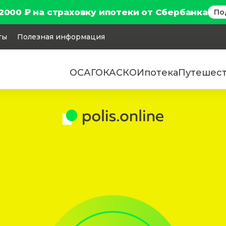
2000 ₽ на страховку ипотеки от Сбербанка
По
ты
Полезная информация
ОСАГО
КАСКО
Ипотека
Путешес