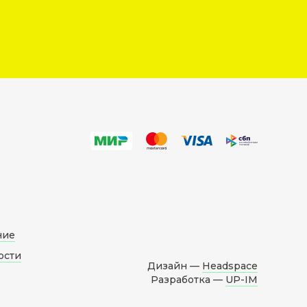
ние
ости
Дизайн —
Headspace
Разработка —
UP-IM