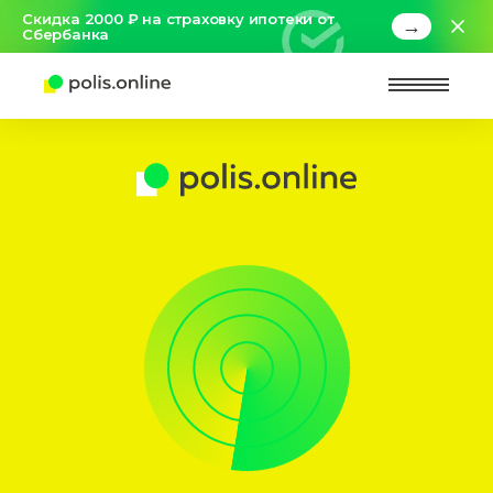
Скидка 2000 ₽ на страховку ипотеки от
→
Сбербанка
Найт