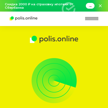
Скидка 2000 ₽ на страховку ипотеки от
→
Сбербанка
Найт