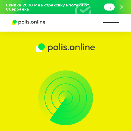
Скидка 2000 ₽ на страховку ипотеки от
→
Сбербанка
Найт