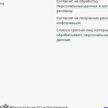
Согласие на обработку
йта
персональных данных в це
рекламы
Согласие на получение рек
информации
Список третьих лиц которы
обрабатывают персональн
данные
Регистрация ПО в Роспатенте: