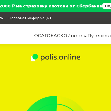
2000 ₽ на страховку ипотеки от Сбербанка
По
ты
Полезная информация
ОСАГО
КАСКО
Ипотека
Путешес