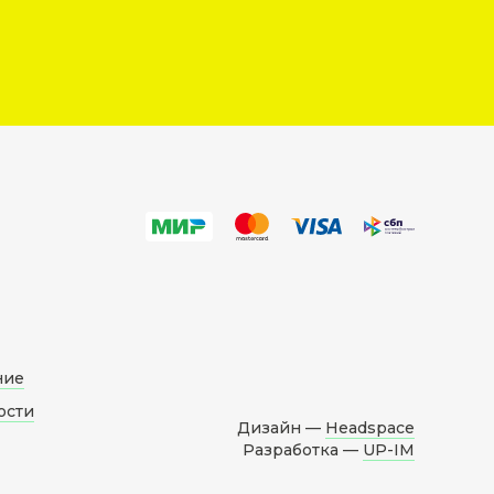
ние
ости
Дизайн —
Headspace
Разработка —
UP-IM