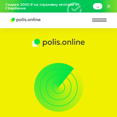
Скидка 2000 ₽ на страховку ипотеки от
→
Сбербанка
Найт