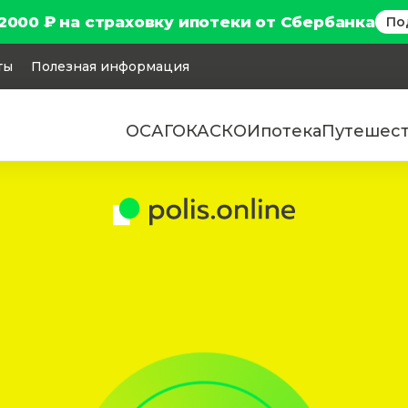
2000 ₽ на страховку ипотеки от Сбербанка
По
ты
Полезная информация
ОСАГО
КАСКО
Ипотека
Путешес