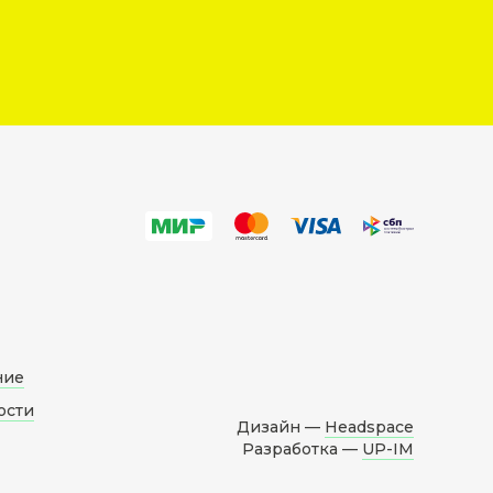
ние
ости
Дизайн —
Headspace
Разработка —
UP-IM