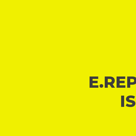
E.REP
I