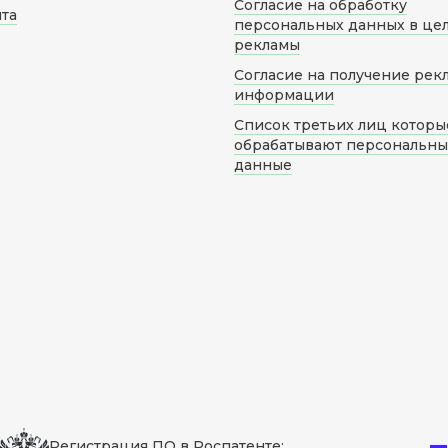
Согласие на обработку
йта
персональных данных в це
рекламы
Согласие на получение рек
информации
Список третьих лиц которы
обрабатывают персональн
данные
Регистрация ПО в Роспатенте: