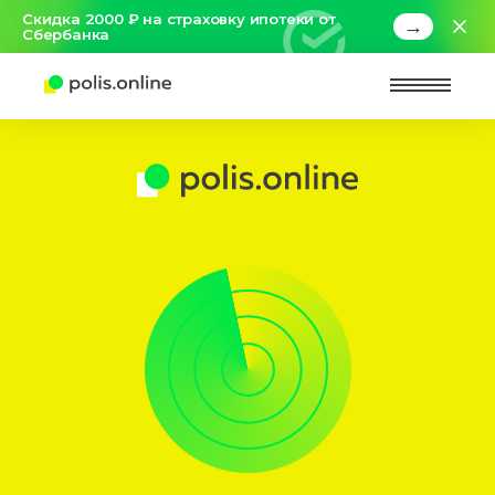
Скидка 2000 ₽ на страховку ипотеки от
→
Сбербанка
Найт