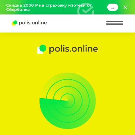
Скидка 2000 ₽ на страховку ипотеки от
→
Сбербанка
Найт