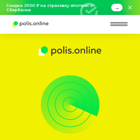
Скидка 2000 ₽ на страховку ипотеки от
→
Сбербанка
Найт